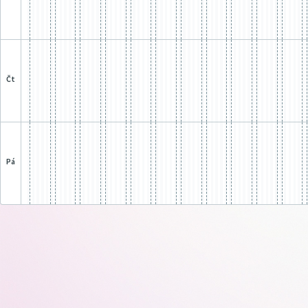
čt
pá