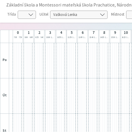
Základní škola a Montessori mateřská škola Prachatice, Národn
Třída
Učitel
Místnost
0
1
2
3
4
5
6
7
8
9
10
7:05
7:50
8:00
8:45
8:55
9:40
10:00
10:45
10:55
11:40
11:50
12:35
12:45
13:30
13:40
14:25
14:35
15:20
15:30
16:15
16:25
17:10
po
út
st