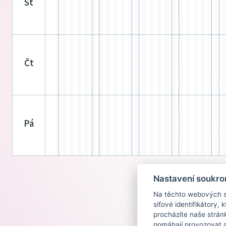
st
čt
pá
Nastavení soukro
Na těchto webových st
síťové identifikátory,
procházíte naše strán
pomáhají provozovat a 