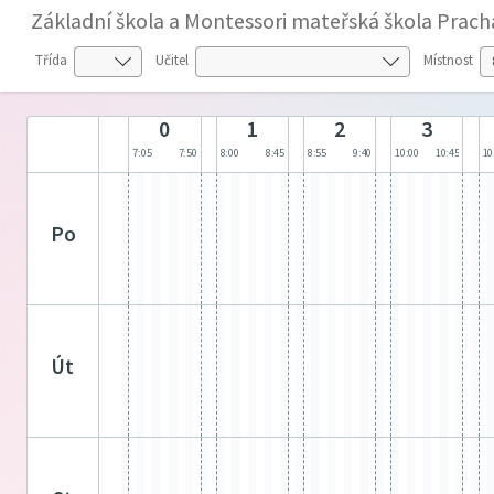
Základní škola a Montessori mateřská škola Prach
Třída
Učitel
Místnost
0
1
2
3
7:05
7:50
8:00
8:45
8:55
9:40
10:00
10:45
10
po
út