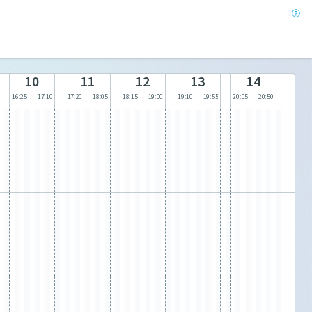
10
11
12
13
14
16:25
17:10
17:20
18:05
18:15
19:00
19:10
19:55
20:05
20:50