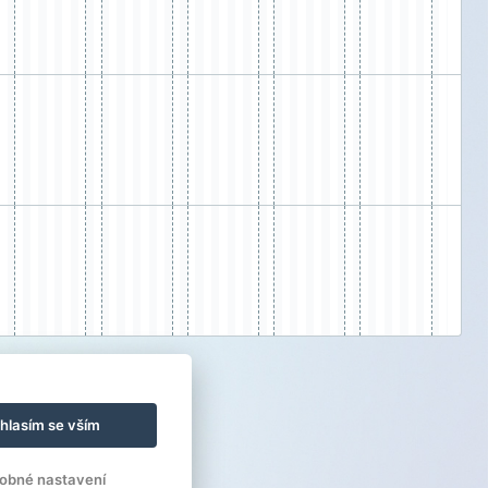
hlasím se vším
obné nastavení