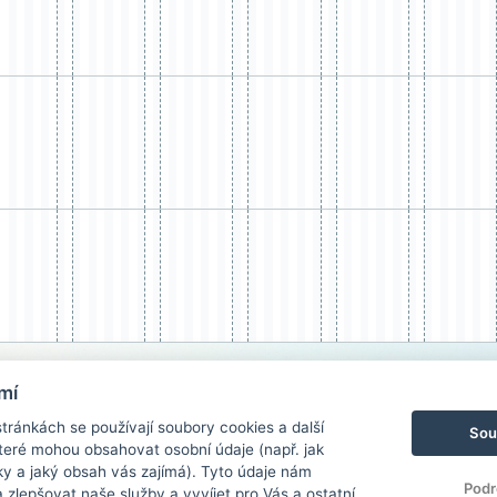
mí
ránkách se používají soubory cookies a další
Sou
 které mohou obsahovat osobní údaje (např. jak
ky a jaký obsah vás zajímá). Tyto údaje nám
Podr
zlepšovat naše služby a vyvíjet pro Vás a ostatní