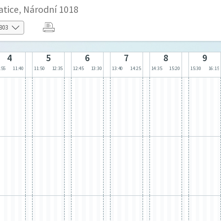
atice, Národní 1018
4
5
6
7
8
9
:55
11:40
11:50
12:35
12:45
13:30
13:40
14:25
14:35
15:20
15:30
16:15