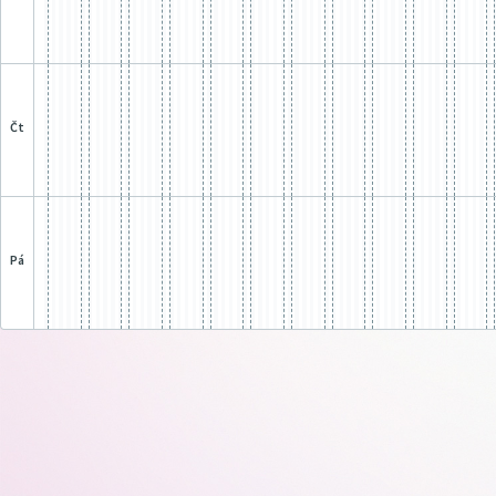
čt
pá