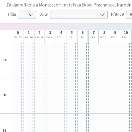
Základní škola a Montessori mateřská škola Prachatice, Národn
Třída
Učitel
Místnost
0
1
2
3
4
5
6
7
8
9
10
7:05
7:50
8:00
8:45
8:55
9:40
10:00
10:45
10:55
11:40
11:50
12:35
12:45
13:30
13:40
14:25
14:35
15:20
15:30
16:15
16:25
17:10
po
út
st