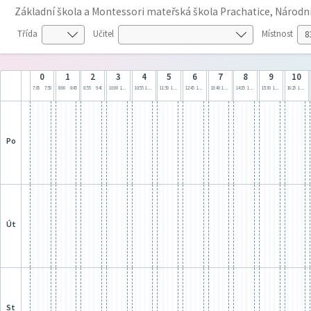
Základní škola a Montessori mateřská škola Prachatice, Národn
Třída
Učitel
Místnost
0
1
2
3
4
5
6
7
8
9
10
7:05
7:50
8:00
8:45
8:55
9:40
10:00
10:45
10:55
11:40
11:50
12:35
12:45
13:30
13:40
14:25
14:35
15:20
15:30
16:15
16:25
17:10
po
út
st