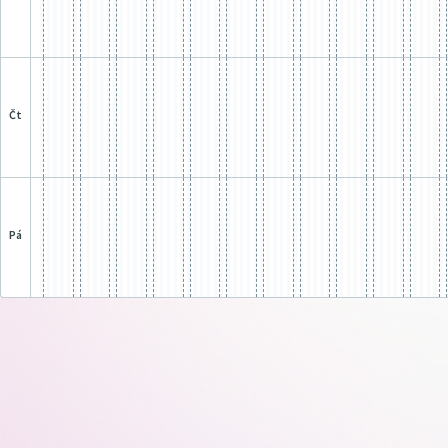
čt
pá