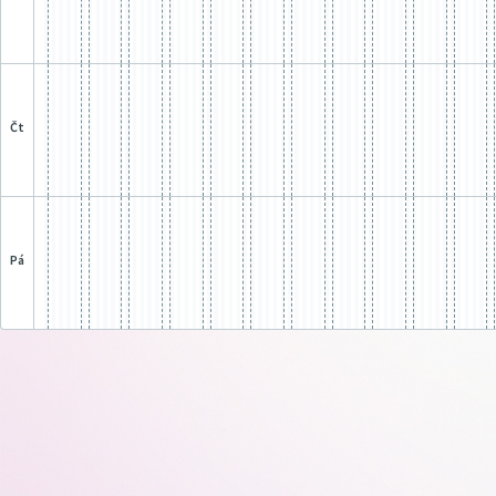
čt
pá