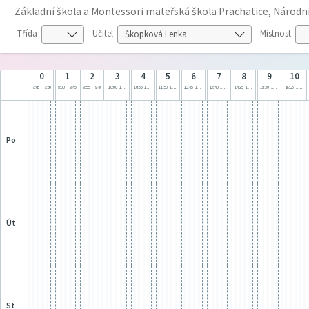
Základní škola a Montessori mateřská škola Prachatice, Národn
Třída
Učitel
Místnost
0
1
2
3
4
5
6
7
8
9
10
7:05
7:50
8:00
8:45
8:55
9:40
10:00
10:45
10:55
11:40
11:50
12:35
12:45
13:30
13:40
14:25
14:35
15:20
15:30
16:15
16:25
17:10
po
út
st