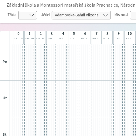
Základní škola a Montessori mateřská škola Prachatice, Národn
Třída
Učitel
Místnost
0
1
2
3
4
5
6
7
8
9
10
7:05
7:50
8:00
8:45
8:55
9:40
10:00
10:45
10:55
11:40
11:50
12:35
12:45
13:30
13:40
14:25
14:35
15:20
15:30
16:15
16:25
17:10
po
út
st