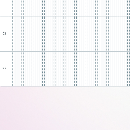
čt
pá