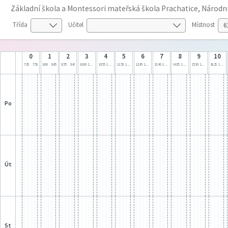
Základní škola a Montessori mateřská škola Prachatice, Národn
Třída
Učitel
Místnost
0
1
2
3
4
5
6
7
8
9
10
7:05
7:50
8:00
8:45
8:55
9:40
10:00
10:45
10:55
11:40
11:50
12:35
12:45
13:30
13:40
14:25
14:35
15:20
15:30
16:15
16:25
17:10
po
út
st