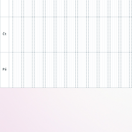
čt
pá