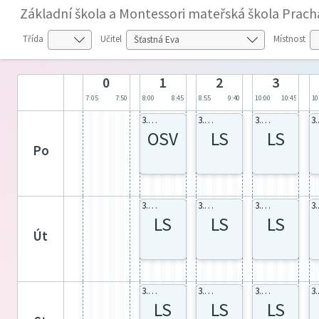
Základní škola a Montessori mateřská škola Prach
Třída
Učitel
Místnost
0
1
2
3
7:05
7:50
8:00
8:45
8:55
9:40
10:00
10:45
10
3.M celá
3.M celá
3.M celá
3
OSV
LS
LS
po
3.M celá
3.M C336
3.M LS12
3
LS
LS
LS
út
3.M celá
3.M celá
3.M celá
3
LS
LS
LS