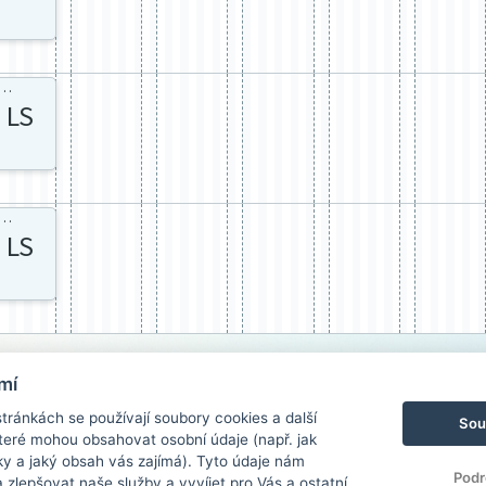
.M C335
LS
.M celá
LS
mí
ránkách se používají soubory cookies a další
Sou
 které mohou obsahovat osobní údaje (např. jak
ky a jaký obsah vás zajímá). Tyto údaje nám
Podr
zlepšovat naše služby a vyvíjet pro Vás a ostatní