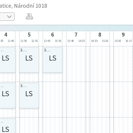
atice, Národní 1018
4
5
6
7
8
9
:55
11:40
11:50
12:35
12:45
13:30
13:40
14:25
14:35
15:20
15:30
16:15
.M celá
3.M celá
3.M celá
LS
LS
LS
.M celá
3.M M23
LS
LS
.M celá
LS