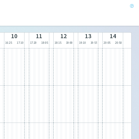
10
11
12
13
14
16:25
17:10
17:20
18:05
18:15
19:00
19:10
19:55
20:05
20:50