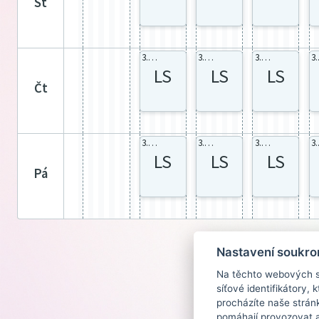
st
3.M celá
3.M celá
3.M celá
3
LS
LS
LS
čt
3.M celá
3.M celá
3.M celá
3
LS
LS
LS
pá
Nastavení soukro
Na těchto webových st
síťové identifikátory,
procházíte naše strán
pomáhají provozovat a 