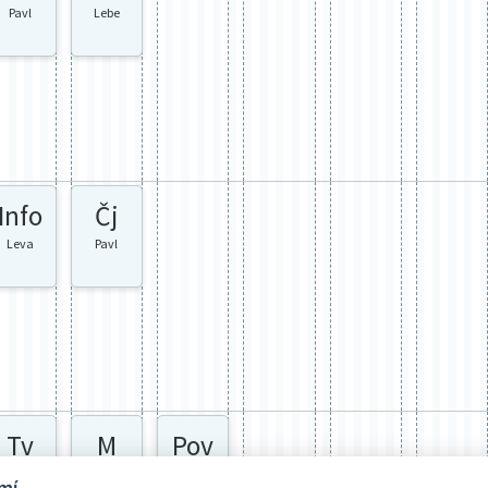
Pavl
Lebe
Info
Čj
Leva
Pavl
Tv
M
Pov
Koch
Pavl
Zán
mí