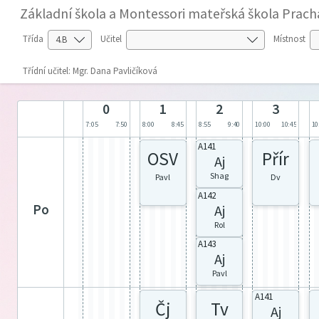
Základní škola a Montessori mateřská škola Prach
Třída
Učitel
Místnost
Třídní učitel: Mgr. Dana Pavličíková
0
1
2
3
7:05
7:50
8:00
8:45
8:55
9:40
10:00
10:45
10
A141
OSV
Přír
Aj
Shag
Pavl
Dv
A142
Aj
po
Rol
A143
Aj
Pavl
A141
Čj
Tv
Aj