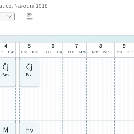
atice, Národní 1018
4
5
6
7
8
9
:55
11:40
11:50
12:35
12:45
13:30
13:40
14:25
14:35
15:20
15:30
16:15
Čj
Čj
Pavl
Pavl
M
Hv