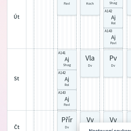
Shag
Pavl
Koch
A142
Aj
út
Rol
A143
Aj
Pavl
A141
Vla
Pv
Aj
Shag
Dv
Dv
A142
Aj
st
Rol
A143
Aj
Pavl
Přír
Vv
Vv
čt
Dv
Dv
Dv
Nastavení soukro