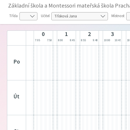
Základní škola a Montessori mateřská škola Prach
Třída
Učitel
Místnost
0
1
2
3
7:05
7:50
8:00
8:45
8:55
9:40
10:00
10:45
10
po
út