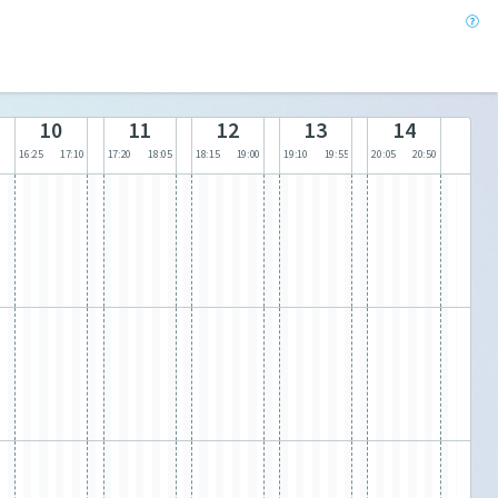
10
11
12
13
14
16:25
17:10
17:20
18:05
18:15
19:00
19:10
19:55
20:05
20:50