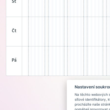
st
čt
pá
Nastavení soukro
Na těchto webových st
síťové identifikátory,
procházíte naše strán
pomáhají provozovat a 