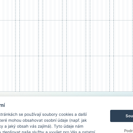
mí
ránkách se používají soubory cookies a další
Sou
 které mohou obsahovat osobní údaje (např. jak
ky a jaký obsah vás zajímá). Tyto údaje nám
Podr
zlepšovat naše služby a vyvíjet pro Vás a ostatní